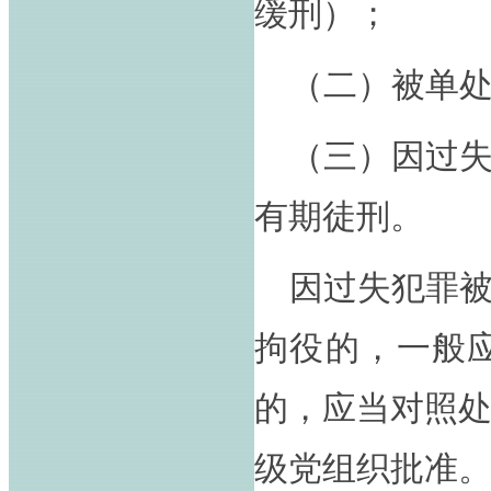
缓刑）；
（二）被单
（三）因过
有期徒刑。
因过失犯罪
拘役的，一般
的，应当对照
级党组织批准