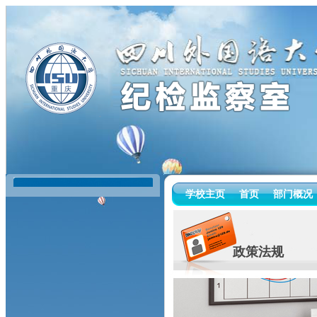
学校主页
首页
部门概况
政策法规