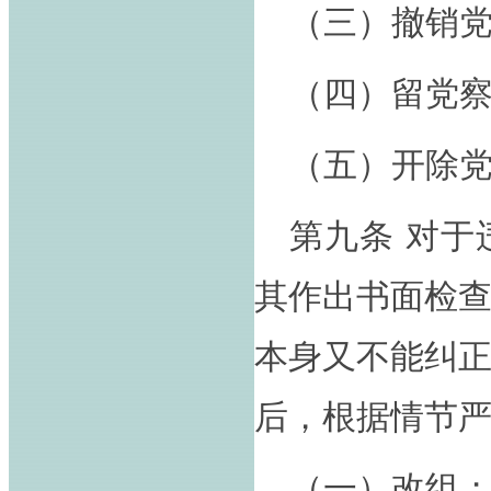
（三）撤销
（四）留党
（五）开除
第九条 对
其作出书面检
本身又不能纠
后，根据情节
（一）改组