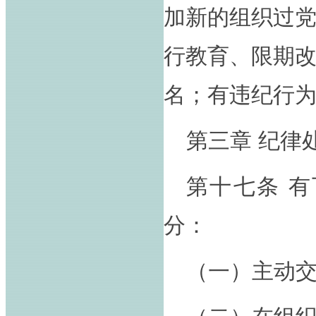
加新的组织过
行教育、限期
名；有违纪行
第三章 纪律
第十七条 
分：
（一）主动