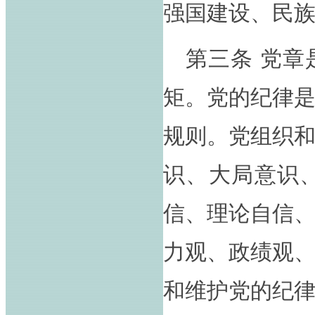
强国建设、民
第三条 党
矩。党的纪律
规则。党组织
识、大局意识
信、理论自信
力观、政绩观
和维护党的纪