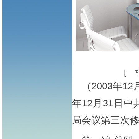
[ 
（2003年1
年12月31日中
局会议第三次修订