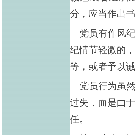
分，应当作出
党员有作风
纪情节轻微的
等，或者予以
党员行为虽
过失，而是由
任。