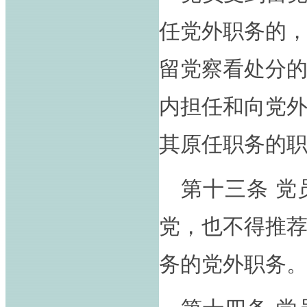
任党外职务的
留党察看处分
内担任和向党
其原任职务的
第十三条 
党，也不得推
务的党外职务