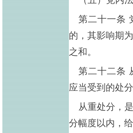
第二十一条
的，其影响期
之和。
第二十二条
应当受到的处
从重处分，
分幅度以内，