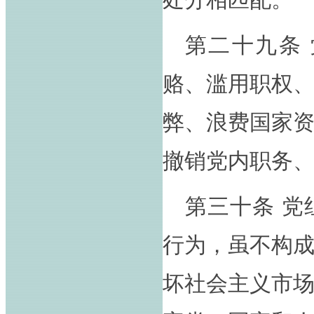
第二十九条
赂、滥用职权
弊、浪费国家
撤销党内职务
第三十条 
行为，虽不构
坏社会主义市