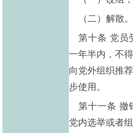
（二）解散
第十条 党
一年半内，不
向党外组织推
步使用。
第十一条 
党内选举或者