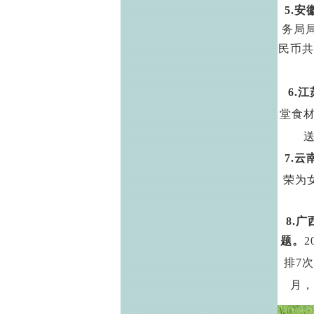
5.
安
务局
民币共
6.
江
堂食
7.
云
荣为
8.
广
题。
2
排
7
次
月，