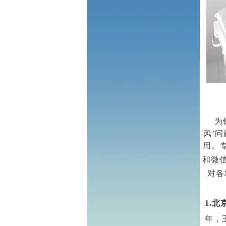
为
风’
用。
和微
对各
1.
北
年，