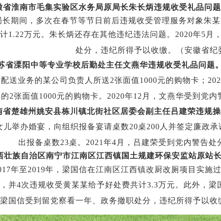
徽省淮南市毛集实验区水务局原局长朱长炳违规收受礼品问题
局长期间，多次在春节等节日前后违规收受管理服务对象朱某
计
1.22
万元。朱长炳还存在其他违纪违法问题。
2020
年
5
月
处分，违纪所得予以收缴。（安徽省纪
苏省溧阳中等专业学校后勤处主任文燕华违规收受礼品问题
材配送业务的某公司负责人所送
2
张面值
1000
元的购物卡；
202
送的
2
张面值
1000
元的购物卡。
2020
年
12
月，文燕华受到党内
南省楚雄州姚安县栋川镇北街社区居委会副主任吕建荣违规操
女儿举办婚宴，向组织报备宴请桌数
20
桌
200
人并签定廉政承
出报备桌数
23
桌。
2021
年
4
月，吕建荣受到党内警告处
西壮族自治区南宁市江南区江西镇国土规建环保安监站原站
017
年至
2019
年，梁国信在江南区江西镇改厨改厕项目实施
，并
4
次违规收受黄某某给予好处费共计
3.3
万元。此外，梁
梁国信受到留党察看一年、政务撤职处分，违纪所得予以收