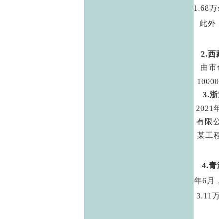
1.68
万
此外
2.
西
曲市
10000
3.
浙
2021
有限
某工
4.
青
年
6
月
3.11