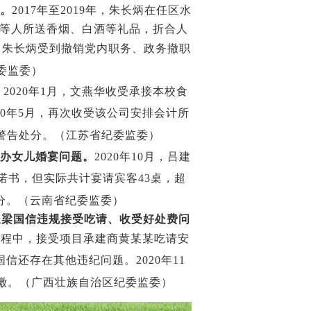
。
2017
年至
2019
年，朱长炳在任区水
等人所送香烟、白酒等礼品，折合人
，朱长炳受到撤销党内职务、政务撤职
委监委）
。
2020
年
1
月，文燕华收受承接本校食
0
年
5
月，再次收受该公司安排会计所
警告处分。（江苏省纪委监委）
办女儿婚宴问题。
2020
年
10
月，吕建
诺书，但实际共计宴请宾客
43
桌，超
分。（云南省纪委监委）
长梁国信违规接受吃请、收受好处费问
过程中，接受项目承建商黄某某吃请安
国信还存在其他违纪问题。
2020
年
11
缴。（广西壮族自治区纪委监委）