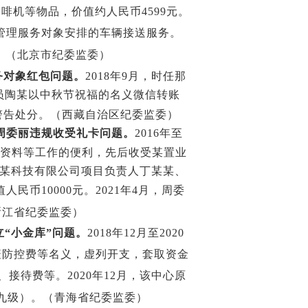
咖啡机等物品，价值约人民币
4599
元。
管理服务对象安排的车辆接送服务。
。（北京市纪委监委）
务对象红包问题。
2018
年
9
月，时任那
员陶某以中秋节祝福的名义微信转账
警告处分。（西藏自治区纪委监委）
周委丽违规收受礼卡问题。
2016
年至
资料等工作的便利，先后收受某置业
某科技有限公司项目负责人丁某某、
值人民币
10000
元。
2021
年
4
月，周委
浙江省纪委监委）
“小金库”问题。
2018
年
12
月至
2020
疫防控费等名义，虚列开支，套取资金
、接待费等。
2020
年
12
月，该中心原
九级）。（青海省纪委监委）