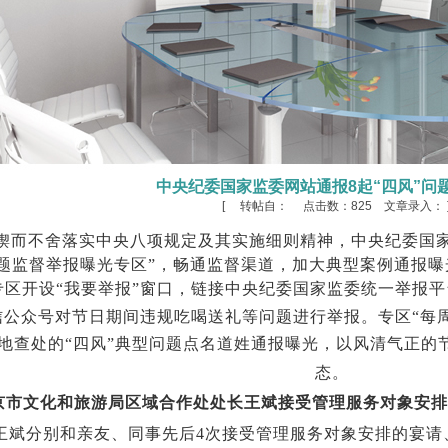
中央纪委国家监委网站通报8起“四风”问
[ 转帖自： 点击数：
825 文章录入： 
锲而不舍落实中央八项规定及其实施细则精神，中央纪委国家
问题监督举报曝光专区”，畅通监督渠道，加大典型案例通报
专区开设“我要举报”窗口，链接中央纪委国家监委统一举报
信公众号对节日期间违规吃喝送礼等问题进行举报。专区“每周
地查处的“四风”典型问题点名道姓通报曝光，以风清气正的
态。
京市文化和旅游局区域合作处处长王斌接受管理服务对象安排
王斌分别和亲友、同事先后
4
次接受管理服务对象安排的宴请