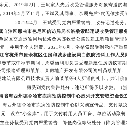
余元。
2019
年
2
月，王斌家人先后收受管理服务对象寄送的
，
2019
年
5
月至
11
月，王斌及其同事、亲属先后
7
次无偿接受
2021
年
4
月，王斌受到党内严重警告、政务记过处分
藏自治区那曲市色尼区信访局局长洛桑索郎违规收受管理服
色尼区交通运输局局长洛桑索郎收受公路改建工程项目管理
元，并用于个人消费。
2021
年
6
月，洛桑索郎受到党内严重
江省杭州市原余杭区住房和城乡建设局白蚁防治科工作人员
年春节或中秋节期间，周委丽利用负责受理新建住房防蚁前期
公司报建经理郦某某、某房地产开发有限公司资料员蔡某某、
程建筑有限公司技术负责人喻某某等
4
人所送的礼卡，共计价
丽受到党内警告处分，违纪所得予以收缴。（
海省海西州德令哈市疾病预防控制中心虚列开支套取资金设立
，海西州德令哈市疾病预防控制中心以采购宣传品、支付鼠
万元，设立“小金库”，用于支付聘用人员工资、单位活动聚餐
主任孙毅受到党内严重警告、降低岗位等级处分（降为管理