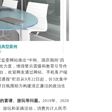
题典型案例
]
监委网站推出“中秋、国庆期间‘四
曝光力度，增强警示震慑和教育引导作
平台，欢迎网友通过网站、手机客户端
通报”栏目从
9
月
22
日起，分
3
次集中
节日氛围助力构建清正廉洁的政治生
的宴请、游玩等问题。
2019
年、
2020
、游玩和采摘活动，消费共计人民币