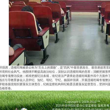
调，违规吃喝被群众称为“舌尖上的腐败”，是“四风”中最容易发生、最容易损害党
环境和社会风气。他围绕不断提高政治站位，深刻认识违规吃喝的危害；清醒把握形
吃喝专项整治实效；精准把握纪法条规，依纪依法严肃查处违规吃喝案件四个方面作
浅出引导教育参会人员学纪、知纪、明纪、守纪。杨国祥强调，开展违规吃喝专项整
学校各级党组织要落实主体责任，纪检监察机构和纪检委员要落实监督责任，坚持问
合格答卷。
Copyright © 2009-2010 ™
四川外语学院纪委办公室监察处 版权所有
监督电话:023-65385224 023-65380611(传