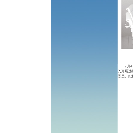
7月4日
入开展违
委员、纪